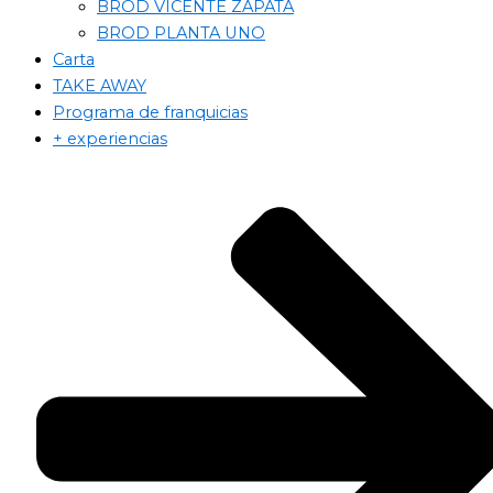
BROD VICENTE ZAPATA
BROD PLANTA UNO
Carta
TAKE AWAY
Programa de franquicias
+ experiencias